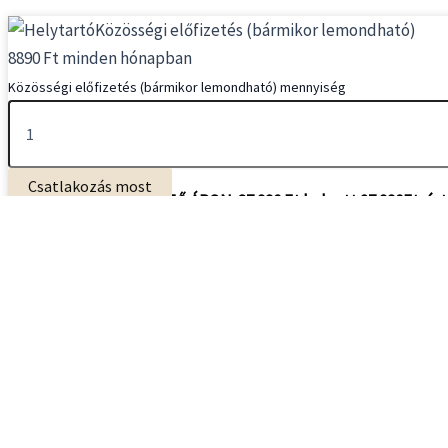
Közösségi előfizetés (bármikor lemondható)
8890
Ft
minden hónapban
Közösségi előfizetés (bármikor lemondható) mennyiség
ELME EREJE KÉPZÉS
Csatlakozás most
Június 21-ig – BEVEZETŐ ÁRON: 37.990 Ft helyett
27.990Ft-ér
VAGY