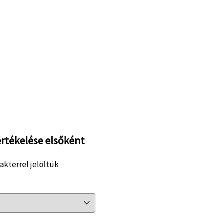
értékelése elsőként
akterrel jelöltük