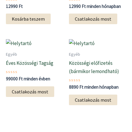
Értékelés:
Értékelés:
12990
Ft
12990
Ft
minden hónapban
0
0
/
/
5
5
Kosárba teszem
Csatlakozás most
Egyéb
Egyéb
Éves Közösségi Tagság
Közösségi előfizetés
(bármikor lemondható)
Értékelés:
99000
Ft
minden évben
0
/
Értékelés:
8890
Ft
minden hónapban
5
0
Csatlakozás most
/
5
Csatlakozás most