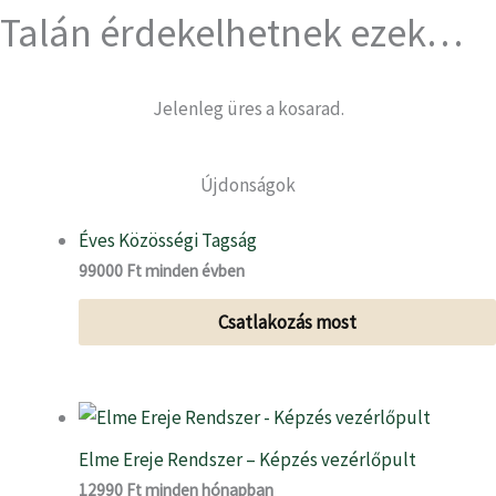
Skip
Talán érdekelhetnek ezek…
to
content
Jelenleg üres a kosarad.
Újdonságok
Éves Közösségi Tagság
99000
Ft
minden évben
Csatlakozás most
Elme Ereje Rendszer – Képzés vezérlőpult
12990
Ft
minden hónapban